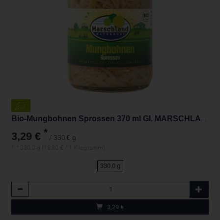
Bio-Mungbohnen Sprossen 370 ml Gl. MARSCHLAND
*
3,29 €
/ 330.0 g
1 * 330.0 g (18,80 € / 1 Kilogramm)
330.0 g
Anzahl
3,29
€