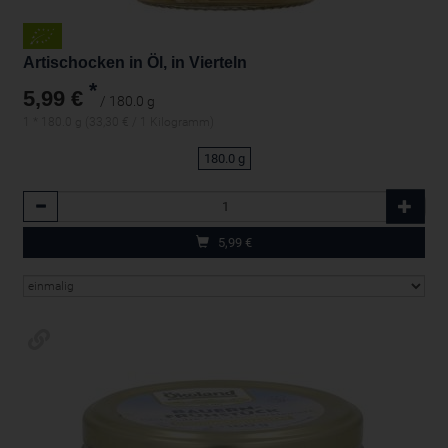
Artischocken in Öl, in Vierteln
*
5,99 €
/ 180.0 g
1 * 180.0 g (33,30 € / 1 Kilogramm)
180.0 g
Anzahl
5,99
€