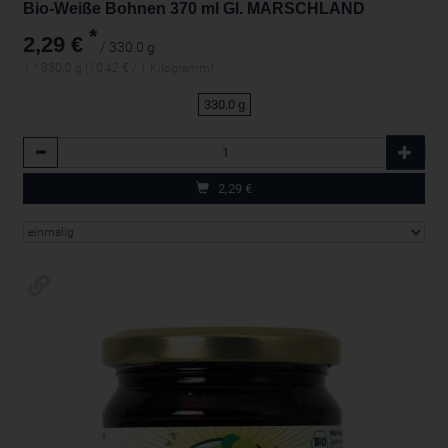
Bio-Weiße Bohnen 370 ml Gl. MARSCHLAND
*
2,29 €
/ 330.0 g
1 * 330.0 g (10,42 € / 1 Kilogramm)
330.0 g
Anzahl
2,29
€