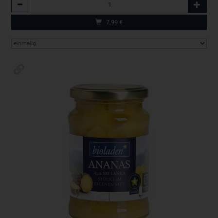
Anzahl
7,99
€