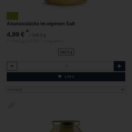
Ananasstücke im eigenen Saft
*
4,99 €
/ 345.0 g
1 * 345.0 g (24,95 € / 1 Kilogramm)
345.0 g
Anzahl
4,99
€