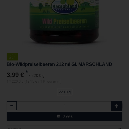
Bio-Wildpreiselbeeren 212 ml Gl. MARSCHLAND
*
3,99 €
/ 220.0 g
1 * 220.0 g (18,15 € / 1 Kilogramm)
220.0 g
Anzahl
3,99
€