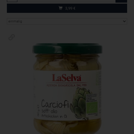
3,99
€