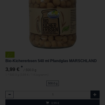
Bio-Kichererbsen 540 ml Pfandglas MARSCHLAND
*
3,99 €
/ 500.0 g
1 * 500.0 g (3,99 € / 1 Kilogramm)
500.0 g
Anzahl
3,99
€