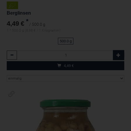
Berglinsen
*
4,49 €
/ 500.0 g
1 * 500.0 g (8,98 € / 1 Kilogramm)
500.0 g
Anzahl
4,49
€