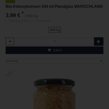
Bio-Kidneybohnen 540 ml Pfandglas MARSCHLAND
*
3,99 €
/ 500.0 g
1 * 500.0 g (3,99 € / 1 Kilogramm)
500.0 g
Anzahl
3,99
€