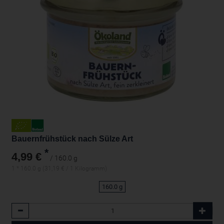
Bauernfrühstück nach Sülze Art
*
4,99 €
/ 160.0 g
1 * 160.0 g (31,19 € / 1 Kilogramm)
160.0 g
Anzahl