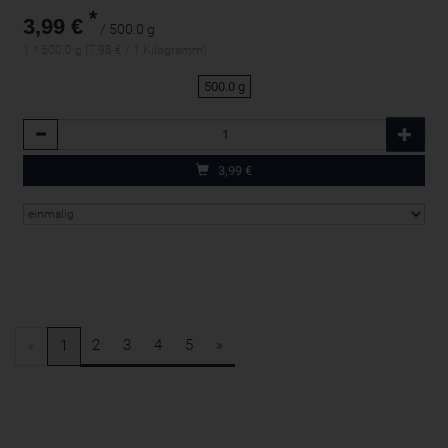
*
3,99 €
/ 500.0 g
1 * 500.0 g (7,98 € / 1 Kilogramm)
500.0 g
Anzahl
3,99
€
2
3
4
5
»
«
1