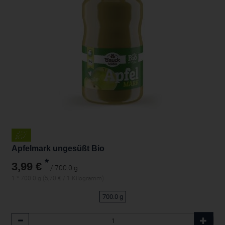
Apfelmark ungesüßt Bio
*
3,99 €
/ 700.0 g
1 * 700.0 g (5,70 € / 1 Kilogramm)
700.0 g
Anzahl