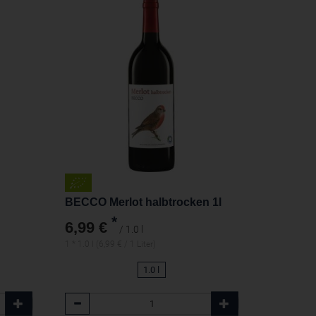
BECCO Merlot halbtrocken 1l
*
6,99 €
/ 1.0 l
1 * 1.0 l (6,99 € / 1 Liter)
1.0 l
Anzahl