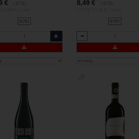
*
*
9 €
8,49 €
/ 0.75 l
/ 0.75 l
l (15,98 € / 1 Liter)
1 * 0.75 l (11,32 € / 1 Liter)
0.75 l
0.75 l
l
Anzahl