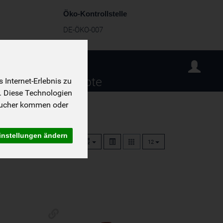
Öko-Kontrollstelle
DE-ÖKO-007
sind wir
Rezepte
Internet-Erlebnis zu
. Diese Technologien
sucher kommen oder
instellungen ändern
12