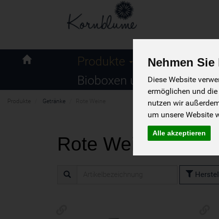
Naturkost
Produkte
Nehmen Sie I
Kornblume
Bioboxen und Angebote
Diese Website verwen
ermöglichen und die
Produkte
Getränke
Rote Weine
nutzen wir außerde
um unsere Website we
Alle akzeptieren
Rote Weine
56 von 2369
Herstel