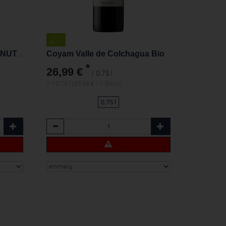
Chianti Classico DOCG TENUTA LA GABBIOLA San Michele
Coyam Valle de Colchagua Bio
*
26,99 €
/ 0.75 l
1 * 0.75 l (35,98 € / 1 Stück)
0.75 l
Anzahl