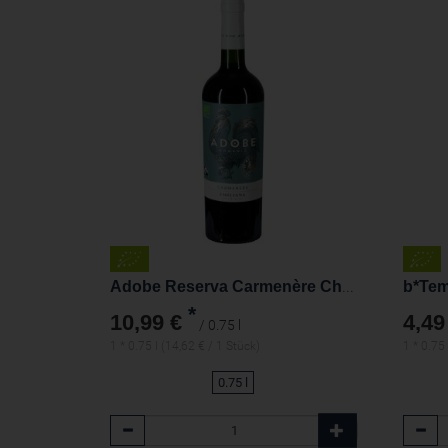
Adobe Reserva Carmenère Chile Bio
b*Tem
*
10,99 €
4,49
/ 0.75 l
1 * 0.75 l (14,62 € / 1 Stück)
1 * 0.75 
0.75 l
Anzahl
Anzah