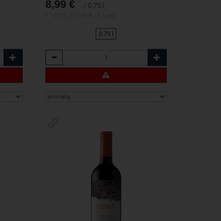
*
8,99 €
/ 0.75 l
1 * 0.75 l (11,98 € / 1 Liter)
0.75 l
Anzahl