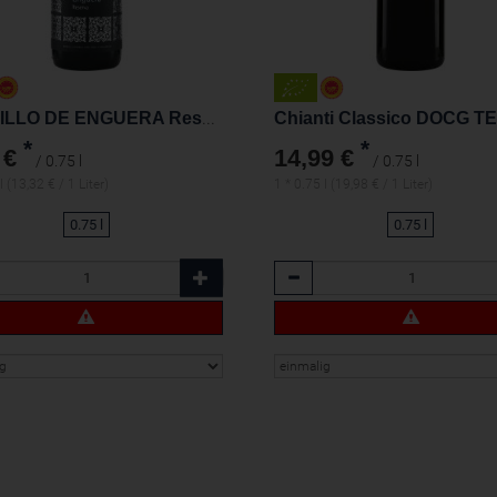
CASTILLO DE ENGUERA Reserva Valencia D.O. Enguera
*
*
 €
14,99 €
/ 0.75 l
/ 0.75 l
l (13,32 € / 1 Liter)
1 * 0.75 l (19,98 € / 1 Liter)
0.75 l
0.75 l
l
Anzahl