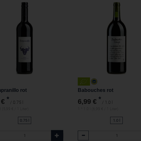
pranillo rot
Babouches rot
*
*
 €
6,99 €
/ 0.75 l
/ 1.0 l
l (5,99 € / 1 Liter)
1 * 1.0 l (6,99 € / 1 Liter)
0.75 l
1.0 l
l
Anzahl