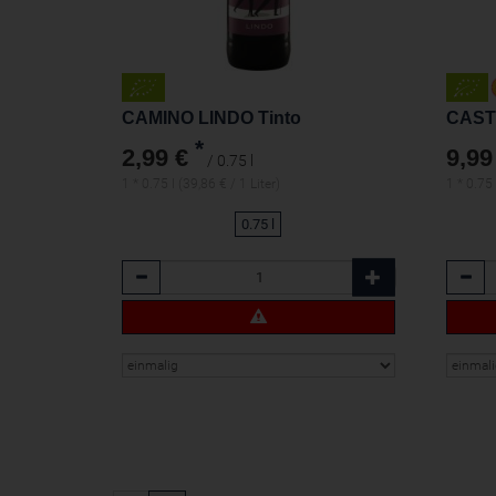
CAMINO LINDO Tinto
*
2,99 €
9,99
/ 0.75 l
1 * 0.75 l (39,86 € / 1 Liter)
1 * 0.75 
0.75 l
Anzahl
Anzah