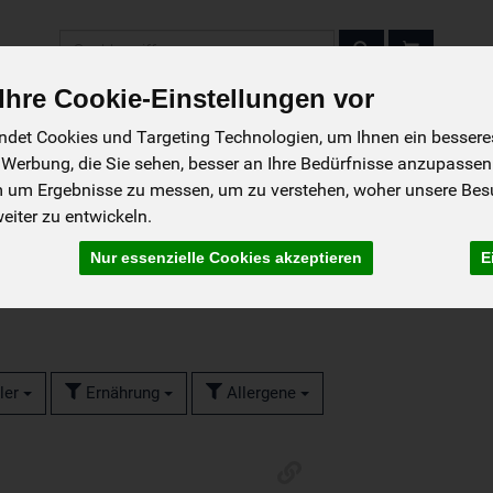
Produkt
hre Cookie-Einstellungen vor
det Cookies und Targeting Technologien, um Ihnen ein besseres 
 Werbung, die Sie sehen, besser an Ihre Bedürfnisse anzupassen
So wird bestellt
Das Liefergebiet
Das 
m um Ergebnisse zu messen, um zu verstehen, woher unsere Be
iter zu entwickeln.
Nur essenzielle Cookies akzeptieren
E
ler
Ernährung
Allergene