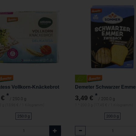
atess Vollkorn-Knäckebrot
*
*
 €
3,49 €
/ 250.0 g
/ 200.0 g
0 g (13,96 € / 1 Kilogramm)
1 * 200.0 g (17,45 € / 1 Kilogramm)
250.0 g
200.0 g
l
Anzahl