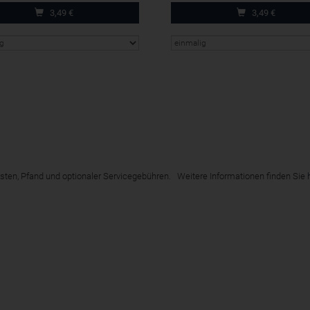
3,49
€
3,49
€
dkosten, Pfand und optionaler Servicegebühren. Weitere Informationen finden Sie