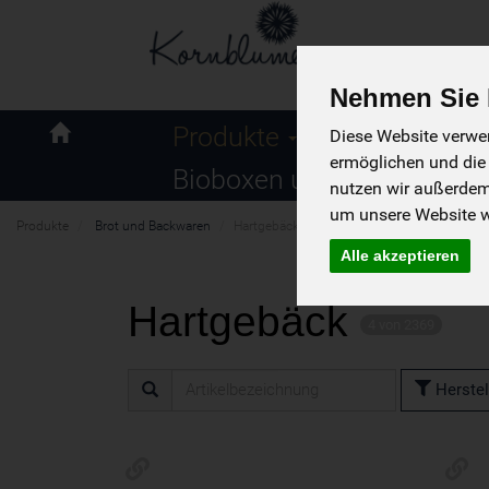
Nehmen Sie I
Naturkost
Produkte
Diese Website verwen
Kornblume
ermöglichen und die
Bioboxen und Angebote
nutzen wir außerde
um unsere Website we
Produkte
Brot und Backwaren
Hartgebäck
Alle akzeptieren
Hartgebäck
4 von 2369
Herstel