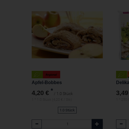
Apfel-Bobbes
Delik
*
4,20 €
3,49
/ 1.0 Stück
1 * 1.0 Stück (4,20 € / Stk)
1 * 250.
1.0 Stück
Anzahl
Anzah