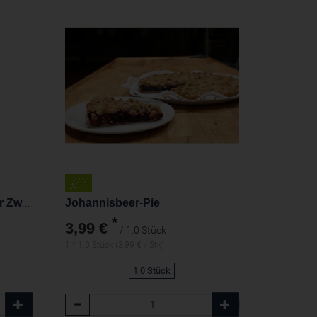
Demeter Schwarzer Emmer Zwieback,ungesüsst, vegan
Johannisbeer-Pie
*
3,99 €
/ 1.0 Stück
1 * 1.0 Stück (3,99 € / Stk)
1.0 Stück
Anzahl