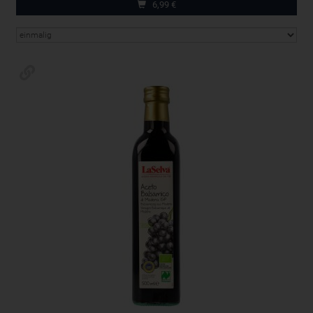
6,99
€