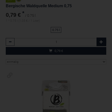
Bergische Waldquelle Medium 0,75
*
0,79 €
/ 0.75 l
1 * 0.75 l (1,05 € / 1 Liter)
0.75 l
Anzahl
0,79
€