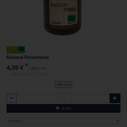
Bioland Rinderfond
*
4,59 €
/ 380.0 ml
1 * 380.0 ml (0,01 € / 1 Liter)
380.0 ml
Anzahl
4,59
€