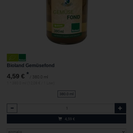
Bioland Gemüsefond
*
4,59 €
/ 380.0 ml
1 * 380.0 ml (12,08 € / 1 Liter)
380.0 ml
Anzahl
4,59
€