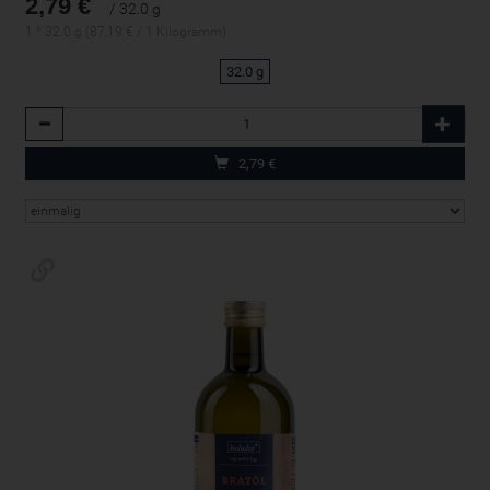
2,79 €
/ 32.0 g
1 * 32.0 g (87,19 € / 1 Kilogramm)
32.0 g
Anzahl
2,79
€