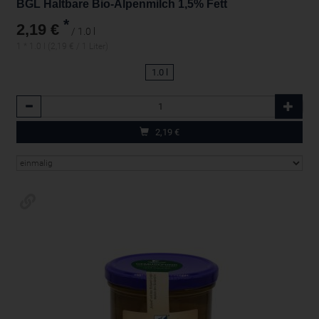
BGL Haltbare Bio-Alpenmilch 1,5% Fett
*
2,19 €
/ 1.0 l
1 * 1.0 l (2,19 € / 1 Liter)
1.0 l
Anzahl
2,19
€