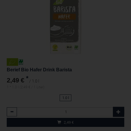
Berief Bio Hafer Drink Barista
*
2,49 €
/ 1.0 l
1 * 1.0 l (2,49 € / 1 Liter)
1.0 l
Anzahl
2,49
€