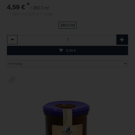
*
4,59 €
/ 380.0 ml
1 * 380.0 ml (0,01 € / 1 Liter)
380.0 ml
Anzahl
4,59
€