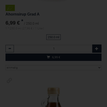
Ahornsirup Grad A
*
6,99 €
/ 250.0 ml
1 * 250.0 ml (27,96 € / 1 Liter)
250.0 ml
Anzahl
6,99
€