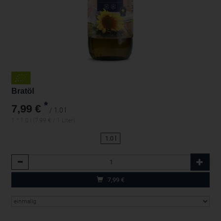
Bratöl
*
7,99 €
/ 1.0 l
1 * 1.0 l (7,99 € / 1 Liter)
1.0 l
Anzahl
7,99
€