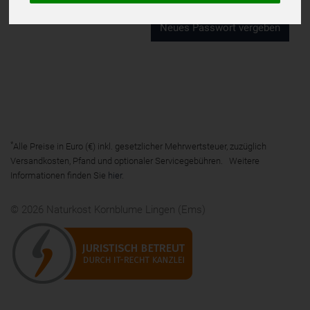
*
Alle Preise in Euro (€) inkl. gesetzlicher Mehrwertsteuer, zuzüglich
Versandkosten, Pfand und optionaler Servicegebühren. Weitere
Informationen finden Sie
hier
.
© 2026 Naturkost Kornblume Lingen (Ems)