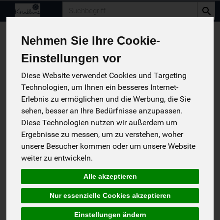
Produkt
Nehmen Sie Ihre Cookie-
Ihr Passwort zurücksetzen
Einstellungen vor
Diese Website verwendet Cookies und Targeting
Bitte tragen Sie hier Ihre E-Mail-Adresse ein. Wir senden
Technologien, um Ihnen ein besseres Internet-
Ihnen umgehend einen Link zu, über den Sie Ihre E-Mail-
Adresse verifizieren und ein neues Passwort vergeben
Erlebnis zu ermöglichen und die Werbung, die Sie
können.
sehen, besser an Ihre Bedürfnisse anzupassen.
Diese Technologien nutzen wir außerdem um
Bitte kontrollieren Sie auch den SPAM-Ordner Ihres E-Mail-
Ergebnisse zu messen, um zu verstehen, woher
Postfaches.
unsere Besucher kommen oder um unsere Website
Sollten Sie bei uns noch kein registrierter Shop-Kunde sein,
weiter zu entwickeln.
melden Sie sich bitte zuerst als Neukunde an oder
kontaktieren Sie unsere Hotline.
Alle akzeptieren
Nur essenzielle Cookies akzeptieren
E-Mail / Benutzername
Einstellungen ändern