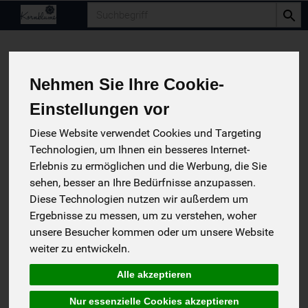
Produkt
Nehmen Sie Ihre Cookie-
Einstellungen vor
Diese Website verwendet Cookies und Targeting
Technologien, um Ihnen ein besseres Internet-
Erlebnis zu ermöglichen und die Werbung, die Sie
sehen, besser an Ihre Bedürfnisse anzupassen.
Diese Technologien nutzen wir außerdem um
Ergebnisse zu messen, um zu verstehen, woher
unsere Besucher kommen oder um unsere Website
BioMare geräuch. Biogarnelen
weiter zu entwickeln.
Kräuter/Knoblauch
Alle akzeptieren
Bio-Garnelen, gekocht, geräuchert mit Kräutern verfeinert
*
BMR
5,79 €
/ 90.0 g
Nur essenzielle Cookies akzeptieren