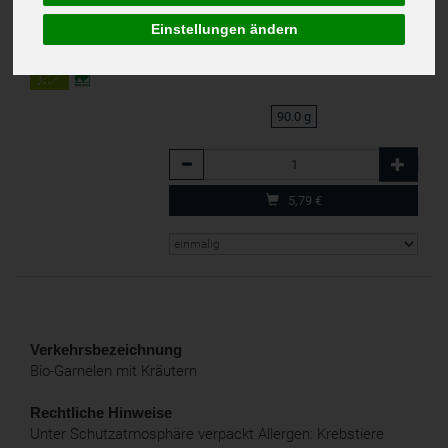
Deutschland
(64,33 € / 1 Kilogramm)
Einstellungen ändern
Naturland
inkl. 7% MwSt.
DE-ÖKO-005
90.0 g
Anzahl
5,79
€
Verkehrsbezeichnung
Bio-Garnelen mit Kräutern
Rechtliche Hinweise
Unter Schutzatmosphäre verpackt Allergen: Krebstiere