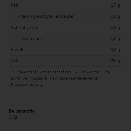
Fett
2,7 g
- davon gesättigte Fettsäuren
0,6 g
Kohlenhydrate
0,9 g
- davon Zucker
0,3 g
Eiweiß
19,8 g
Salz
0,85 g
** Kcal-Angaben können geringfügig (+/- 5) abweichen. Bitte
prüfen Sie im Einzelfall die Angaben auf der jeweiligen
Produktverpackung.
Ballaststoffe
0.5g