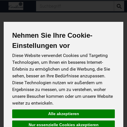
Produkt
Nehmen Sie Ihre Cookie-
Einstellungen vor
Diese Website verwendet Cookies und Targeting
Technologien, um Ihnen ein besseres Internet-
Erlebnis zu ermöglichen und die Werbung, die Sie
sehen, besser an Ihre Bedürfnisse anzupassen.
Diese Technologien nutzen wir außerdem um
Ergebnisse zu messen, um zu verstehen, woher
unsere Besucher kommen oder um unsere Website
Tomaten getrocknet
weiter zu entwickeln.
Hälften, gesalzen und sonnengetrocknet
*
Alle akzeptieren
WBI
3,49 €
/ 100.0 g
Deutschland
(34,90 € / 1 Kilogramm)
Nur essenzielle Cookies akzeptieren
100% kbA BNN-Herst