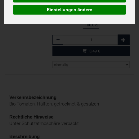
inkl. 7% MwSt.
DE-ÖKO-001
Einstellungen ändern
100.0 g
Anzahl
3,49
€
Verkehrsbezeichnung
Bio-Tomaten, Hälften, getrocknet & gesalzen
Rechtliche Hinweise
Unter Schutzatmosphäre verpackt
Beschreibung