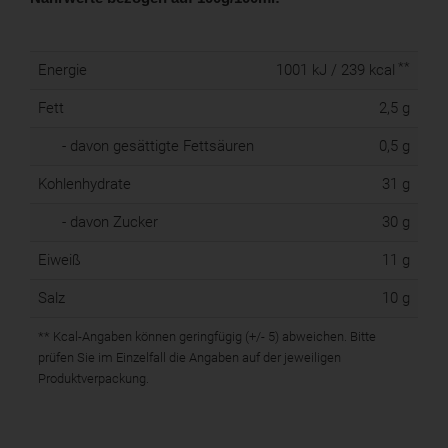
**
Energie
1001 kJ / 239 kcal
Fett
2,5 g
- davon gesättigte Fettsäuren
0,5 g
Kohlenhydrate
31 g
- davon Zucker
30 g
Eiweiß
11 g
Salz
10 g
** Kcal-Angaben können geringfügig (+/- 5) abweichen. Bitte
prüfen Sie im Einzelfall die Angaben auf der jeweiligen
Produktverpackung.