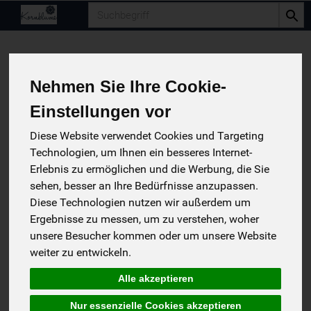
Produkt
Nehmen Sie Ihre Cookie-
Einstellungen vor
Diese Website verwendet Cookies und Targeting
Technologien, um Ihnen ein besseres Internet-
Erlebnis zu ermöglichen und die Werbung, die Sie
sehen, besser an Ihre Bedürfnisse anzupassen.
Diese Technologien nutzen wir außerdem um
Ergebnisse zu messen, um zu verstehen, woher
unsere Besucher kommen oder um unsere Website
Spaghetti, Dinkel hell
weiter zu entwickeln.
Naturata > mehr als bio
*
Alle akzeptieren
NAT
4,29 €
/ 500.0 g
Deutschland
(8,58 € / 1 Kilogramm)
Nur essenzielle Cookies akzeptieren
Demeter