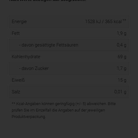
**
Energie
1528 kJ / 365 kcal
Fett
1,9 g
- davon gesättigte Fettsäuren
0,4 g
Kohlenhydrate
69 g
- davon Zucker
1,7 g
Eiweiß
15 g
Salz
0,01 g
** Kcal-Angaben können geringfügig (+/- 5) abweichen. Bitte
prüfen Sie im Einzelfall die Angaben auf der jeweiligen
Produktverpackung.