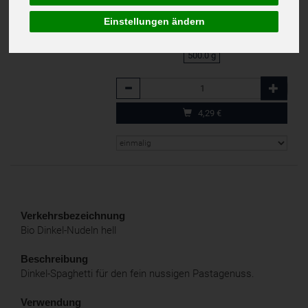
inkl. 7% MwSt.
DE-ÖKO-006
Einstellungen ändern
500.0 g
Anzahl
4,29
€
Verkehrsbezeichnung
Bio Dinkel-Nudeln hell
Beschreibung
Dinkel-Spaghetti für den fein nussigen Pastagenuss.
Verwendung