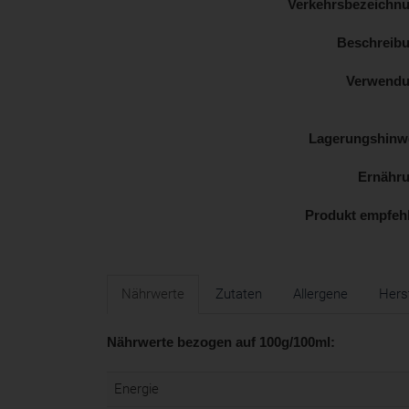
Verkehrsbezeichn
Beschreib
Verwend
Lagerungshinw
Ernähr
Produkt empfeh
Nährwerte
Zutaten
Allergene
Herst
Nährwerte bezogen auf 100g/100ml:
Energie