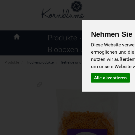
Nehmen Sie I
Naturkost
Produkte
Kornblume
Diese Website verwen
Bioboxen und Angebote
ermöglichen und die
nutzen wir außerde
Produkte
Trockenprodukte
Getreide und Hülsenfrüchte
Hülsenfrüchte
um unsere Website we
Alle akzeptieren