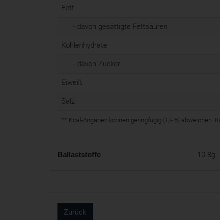
Fett
- davon gesättigte Fettsäuren
Kohlenhydrate
- davon Zucker
Eiweiß
Salz
** Kcal-Angaben können geringfügig (+/- 5) abweichen. Bit
Ballaststoffe
10.8g
Zurück