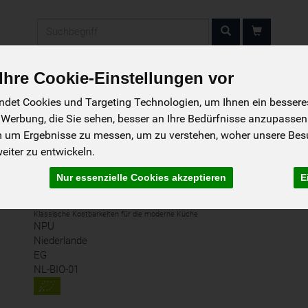
Produkt
hre Cookie-Einstellungen vor
det Cookies und Targeting Technologien, um Ihnen ein besseres 
So wird bestellt
Das Liefergebiet
Das 
 Werbung, die Sie sehen, besser an Ihre Bedürfnisse anzupassen
m um Ergebnisse zu messen, um zu verstehen, woher unsere Be
iter zu entwickeln.
Nur essenzielle Cookies akzeptieren
E
Rote Linsen
Klassische Kostbarkeiten für die moderne Küche
NPU
Niederlande
EG
NL-BIO-01