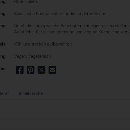
ung
Rote Linsen
ung
Klassische Kostbarkeiten für die moderne Küche
ung
Durch die sämig weiche Beschaffenheit eignen sich rote Lins
Aufstriche. Für die vegetarische und vegane Küche eine wertv
eis
Kühl und trocken aufbewahren
ung
Vegan, Vegetarisch
len
eller
Inhaltsstoffe