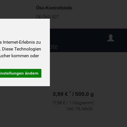
Öko-Kontrollstelle
DE-ÖKO-007
Internet-Erlebnis zu
sind wir
Rezepte
. Diese Technologien
sucher kommen oder
instellungen ändern
*
3,99 €
/ 500.0 g
(7,98 € / 1 Kilogramm)
inkl. 7% MwSt.