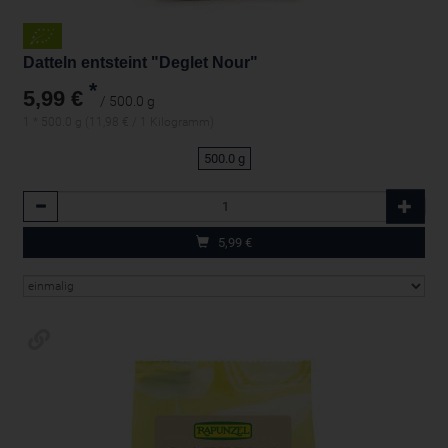
Datteln entsteint "Deglet Nour"
*
5,99 €
/ 500.0 g
1 * 500.0 g (11,98 € / 1 Kilogramm)
500.0 g
Anzahl
5,99
€