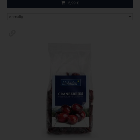
5,99
€