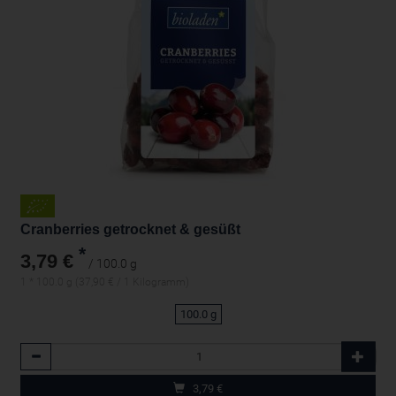
Cranberries getrocknet & gesüßt
*
3,79 €
/ 100.0 g
1 * 100.0 g (37,90 € / 1 Kilogramm)
100.0 g
Anzahl
3,79
€