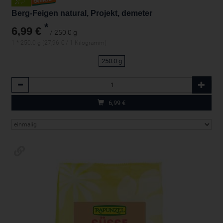
Berg-Feigen natural, Projekt, demeter
*
6,99 €
/ 250.0 g
1 * 250.0 g (27,96 € / 1 Kilogramm)
250.0 g
Anzahl
6,99
€