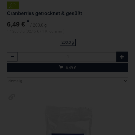
Cranberries getrocknet & gesüßt
*
6,49 €
/ 200.0 g
1 * 200.0 g (32,45 € / 1 Kilogramm)
200.0 g
Anzahl
6,49
€