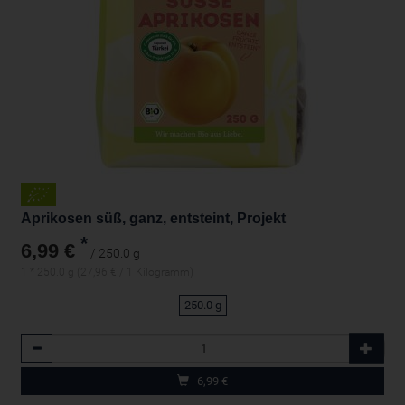
Aprikosen süß, ganz, entsteint, Projekt
*
6,99 €
/ 250.0 g
1 * 250.0 g (27,96 € / 1 Kilogramm)
250.0 g
Anzahl
6,99
€