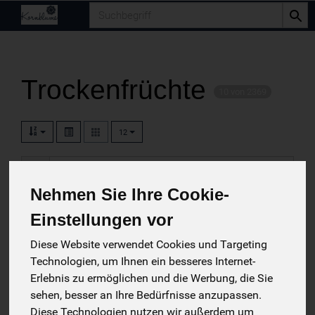
Produkt
Trockenfrüchte
10 von 2369
12
Nehmen Sie Ihre Cookie-
Hersteller
Ernährung
Allergene
Einstellungen vor
Diese Website verwendet Cookies und Targeting
Technologien, um Ihnen ein besseres Internet-
Erlebnis zu ermöglichen und die Werbung, die Sie
sehen, besser an Ihre Bedürfnisse anzupassen.
Diese Technologien nutzen wir außerdem um