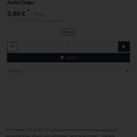
Apfel-Chips
*
3,99 €
/ 75.0 g
1 * 75.0 g (53,19 € / 1 Kilogramm)
75.0 g
Anzahl
3,99
€
*
Alle Preise in Euro (€) inkl. gesetzlicher Mehrwertsteuer, zuzüglich
Versandkosten, Pfand und optionaler Servicegebühren. Weitere