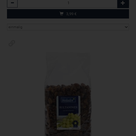
Anzahl
3,99
€