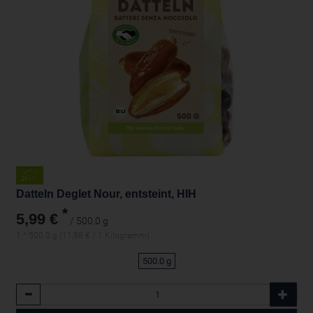
Datteln Deglet Nour, entsteint, HIH
*
5,99 €
/ 500.0 g
1 * 500.0 g (11,98 € / 1 Kilogramm)
500.0 g
Anzahl