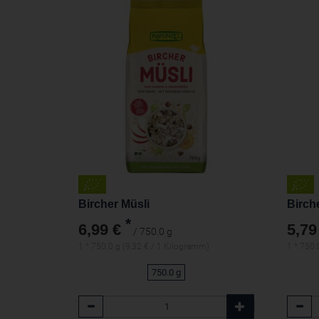
Bircher Müsli
Birch
*
6,99 €
5,79
/ 750.0 g
1 * 750.0 g (9,32 € / 1 Kilogramm)
1 * 750.
750.0 g
Anzahl
Anzah