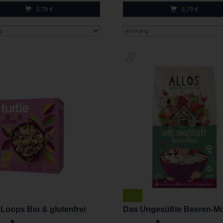
5,79
€
3,79
€
 Loops Bio & glutenfrei
Das Ungesüßte Beeren-Mü