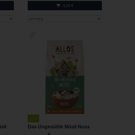
5,29
€
sli
Das Ungesüßte Müsli Nuss