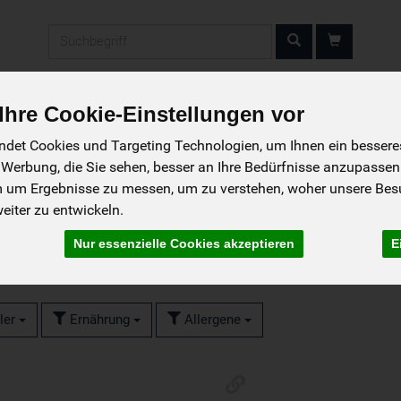
Produkt
hre Cookie-Einstellungen vor
So wird bestellt
Das Liefergebiet
Das 
det Cookies und Targeting Technologien, um Ihnen ein besseres 
 Werbung, die Sie sehen, besser an Ihre Bedürfnisse anzupassen
m um Ergebnisse zu messen, um zu verstehen, woher unsere Be
iter zu entwickeln.
Nur essenzielle Cookies akzeptieren
E
ler
Ernährung
Allergene