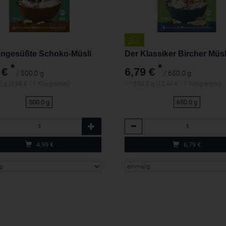
ngesüßte Schoko-Müsli
Der Klassiker Bircher Müsl
*
*
 €
6,79 €
/ 500.0 g
/ 650.0 g
0 g (9,98 € / 1 Kilogramm)
1 * 650.0 g (10,44 € / 1 Kilogramm)
500.0 g
650.0 g
l
Anzahl
4,99
€
6,79
€