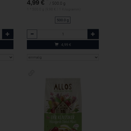
*
4,99 €
/ 500.0 g
1 * 500.0 g (9,98 € / 1 Kilogramm)
500.0 g
Anzahl
4,99
€