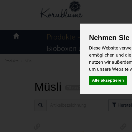
Naturkost
Produkte
Nehmen Sie I
Kornblume
Bioboxen und Angebote
Diese Website verwen
ermöglichen und die
Produkte
Müsli
nutzen wir außerde
um unsere Website we
Alle akzeptieren
Müsli
75 von 2369
Herstel