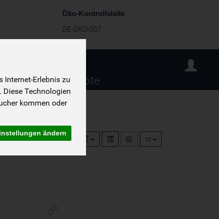
Öko-Kontrollstelle
DE-ÖKO-007
sind wir
Rezepte
Internet-Erlebnis zu
. Diese Technologien
sucher kommen oder
instellungen ändern
12