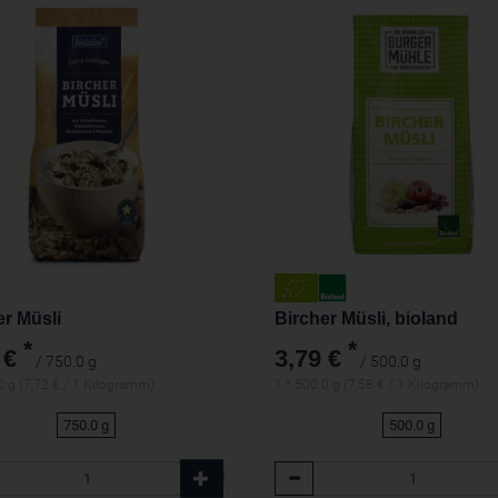
er Müsli
Bircher Müsli, bioland
*
*
 €
3,79 €
/ 750.0 g
/ 500.0 g
0 g (7,72 € / 1 Kilogramm)
1 * 500.0 g (7,58 € / 1 Kilogramm)
750.0 g
500.0 g
l
Anzahl