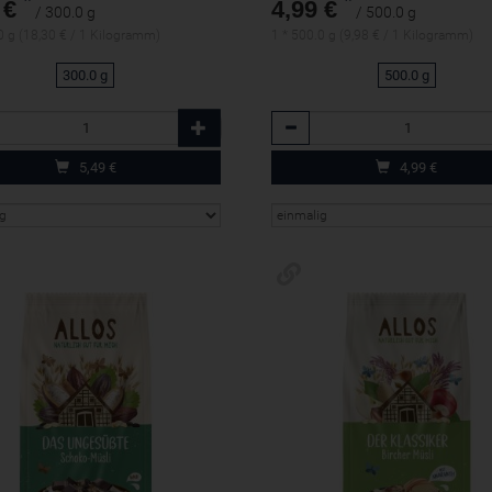
*
*
 €
4,99 €
/ 300.0 g
/ 500.0 g
0 g (18,30 € / 1 Kilogramm)
1 * 500.0 g (9,98 € / 1 Kilogramm)
300.0 g
500.0 g
l
Anzahl
5,49
€
4,99
€