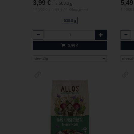
*
3,99 €
5,49
/ 500.0 g
1 * 500.0 g (7,98 € / 1 Kilogramm)
1 * 300.
500.0 g
Anzahl
Anzah
3,99
€