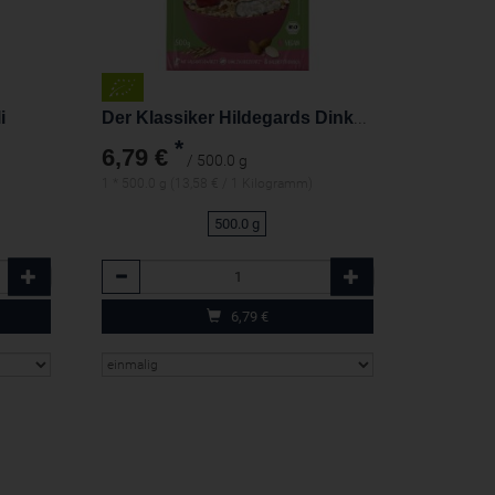
i
Der Klassiker Hildegards Dinkel-Müsli
*
6,79 €
/ 500.0 g
1 * 500.0 g (13,58 € / 1 Kilogramm)
500.0 g
Anzahl
6,79
€