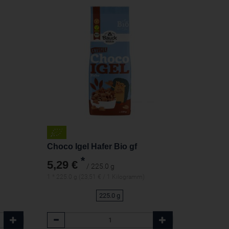
Choco Igel Hafer Bio gf
*
5,29 €
/ 225.0 g
1 * 225.0 g (23,51 € / 1 Kilogramm)
225.0 g
Anzahl