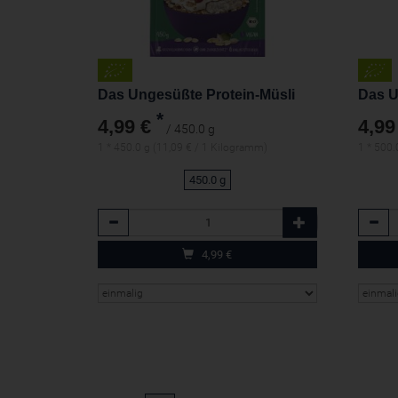
Das Ungesüßte Protein-Müsli
Das U
*
4,99 €
4,99
/ 450.0 g
1 * 450.0 g (11,09 € / 1 Kilogramm)
1 * 500.
450.0 g
Anzahl
Anzah
4,99
€