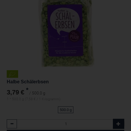
Halbe Schälerbsen
*
3,79 €
/ 500.0 g
1 * 500.0 g (7,58 € / 1 Kilogramm)
500.0 g
Anzahl