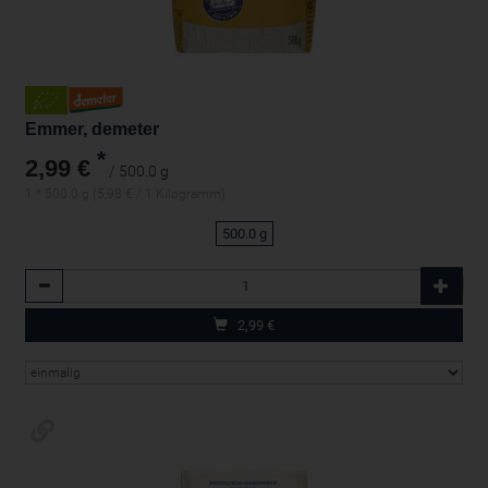
Emmer, demeter
*
2,99 €
/ 500.0 g
1 * 500.0 g (5,98 € / 1 Kilogramm)
500.0 g
Anzahl
2,99
€