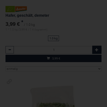
Hafer, geschält, demeter
*
3,99 €
/ 1.0 kg
1 * 1.0 kg (3,99 € / 1 Kilogramm)
1.0 kg
Anzahl
3,99
€