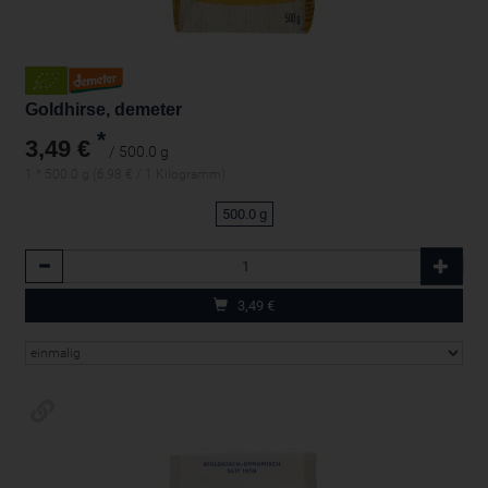
Goldhirse, demeter
*
3,49 €
/ 500.0 g
1 * 500.0 g (6,98 € / 1 Kilogramm)
500.0 g
Anzahl
3,49
€