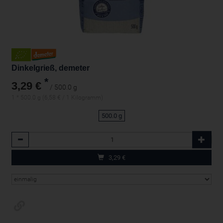
Dinkelgrieß, demeter
*
3,29 €
/ 500.0 g
1 * 500.0 g (6,58 € / 1 Kilogramm)
500.0 g
Anzahl
3,29
€