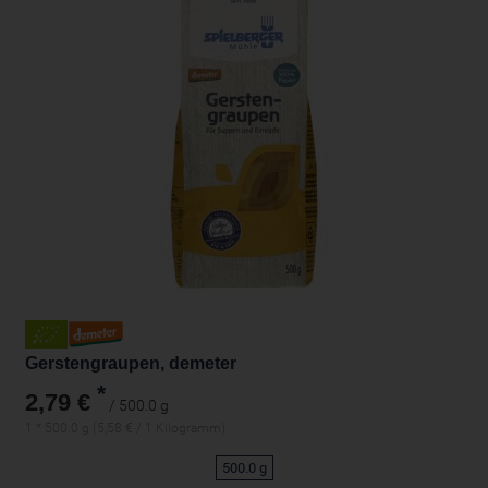
Gerstengraupen, demeter
*
2,79 €
/ 500.0 g
1 * 500.0 g (5,58 € / 1 Kilogramm)
500.0 g