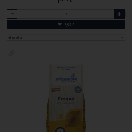
Anzahl
2,99
€