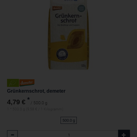
Grünkernschrot, demeter
*
4,79 €
/ 500.0 g
1 * 500.0 g (9,58 € / 1 Kilogramm)
500.0 g
Anzahl