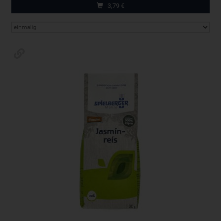
3,79
€