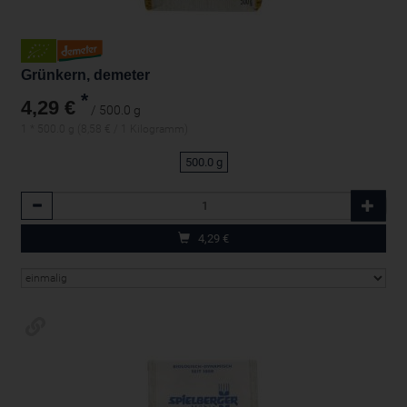
Grünkern, demeter
*
4,29 €
/ 500.0 g
1 * 500.0 g (8,58 € / 1 Kilogramm)
500.0 g
Anzahl
4,29
€