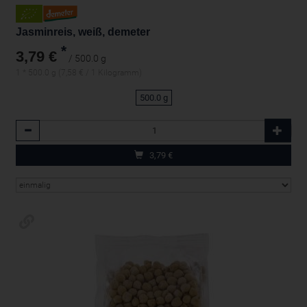
Jasminreis, weiß, demeter
*
3,79 €
/ 500.0 g
1 * 500.0 g (7,58 € / 1 Kilogramm)
500.0 g
Anzahl
3,79
€