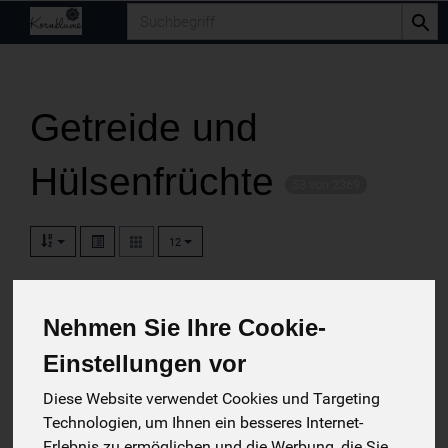
Produkt
Getreide und
Hülsenfrüchte
53 von 2369
12
13
12
Nehmen Sie Ihre Cookie-
Einstellungen vor
Diese Website verwendet Cookies und Targeting
Getreide
Hülsenfrüchte
Technologien, um Ihnen ein besseres Internet-
Erlebnis zu ermöglichen und die Werbung, die Sie