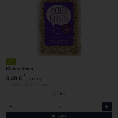
Kichererbsen
*
3,49 €
/ 500.0 g
1 * 500.0 g (6,98 € / 1 Kilogramm)
500.0 g
Anzahl
3,49
€