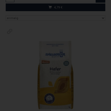
4,79
€