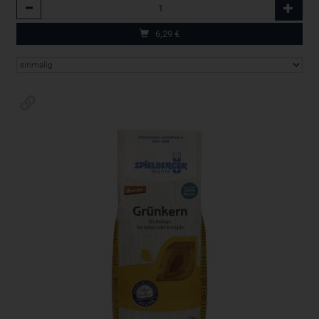
Anzahl
6,29
€