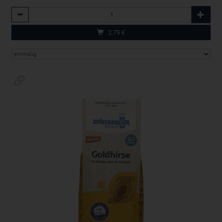
Anzahl
2,79
€