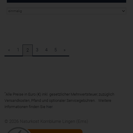
«
1
3
4
5
»
2
*
Alle Preise in Euro (€) inkl. gesetzlicher Mehrwertsteuer, zuzüglich
Versandkosten, Pfand und optionaler Servicegebühren. Weitere
Informationen finden Sie
hier
.
© 2026 Naturkost Kornblume Lingen (Ems)