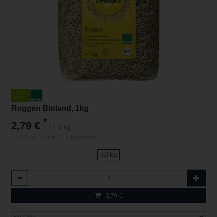
Roggen Bioland, 1kg
*
2,79 €
/ 1.0 kg
1 * 1.0 kg (2,79 € / 1 Kilogramm)
1.0 kg
Anzahl
2,79
€