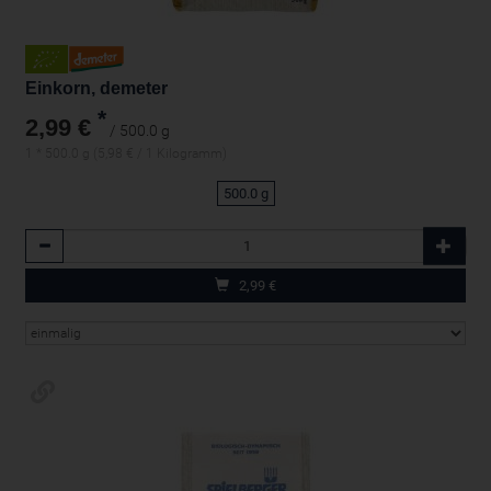
Einkorn, demeter
*
2,99 €
/ 500.0 g
1 * 500.0 g (5,98 € / 1 Kilogramm)
500.0 g
Anzahl
2,99
€