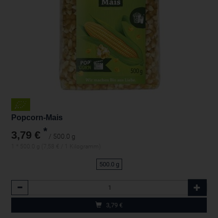
Popcorn-Mais
*
3,79 €
/ 500.0 g
1 * 500.0 g (7,58 € / 1 Kilogramm)
500.0 g
Anzahl
3,79
€