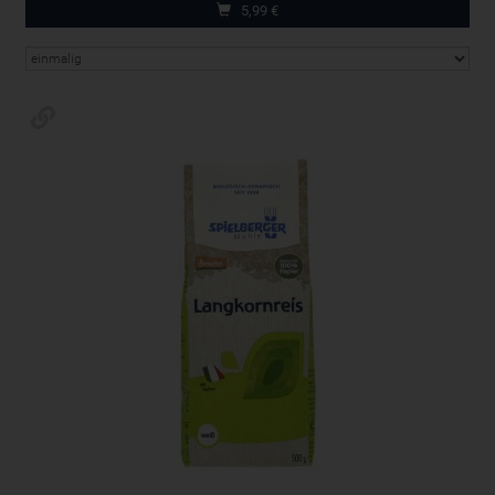
5,99
€