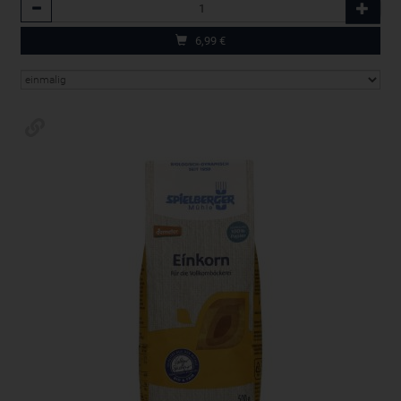
Anzahl
6,99
€