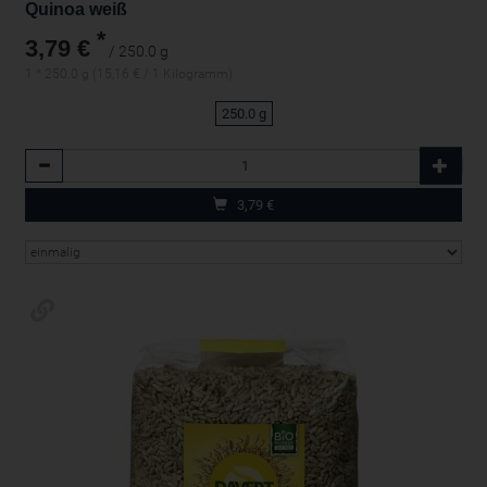
Quinoa weiß
*
3,79 €
/ 250.0 g
1 * 250.0 g (15,16 € / 1 Kilogramm)
250.0 g
Anzahl
3,79
€