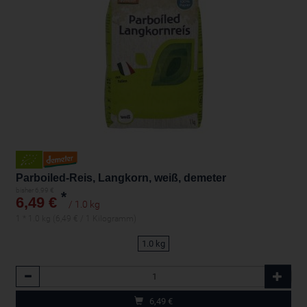
Parboiled-Reis, Langkorn, weiß, demeter
bisher 6,99 €
*
6,49 €
/ 1.0 kg
1 * 1.0 kg (6,49 € / 1 Kilogramm)
1.0 kg
Anzahl
6,49
€