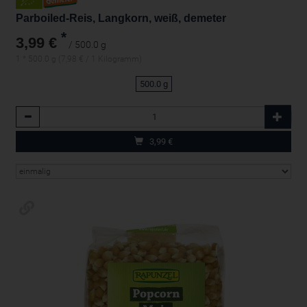
Parboiled-Reis, Langkorn, weiß, demeter
*
3,99 €
/ 500.0 g
1 * 500.0 g (7,98 € / 1 Kilogramm)
500.0 g
Anzahl
3,99
€