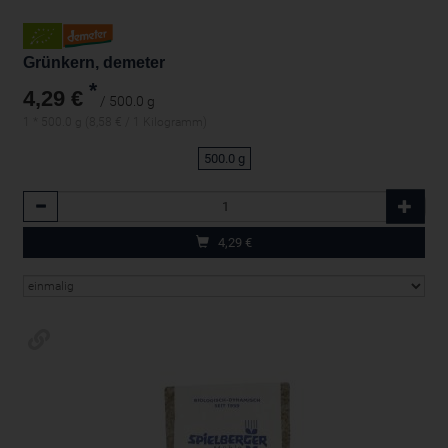
Grünkern, demeter
*
4,29 €
/ 500.0 g
1 * 500.0 g (8,58 € / 1 Kilogramm)
500.0 g
Anzahl
4,29
€