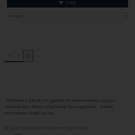
1,79
€
«
1
2
»
*
Alle Preise in Euro (€) inkl. gesetzlicher Mehrwertsteuer, zuzüglich
Versandkosten, Pfand und optionaler Servicegebühren. Weitere
Informationen finden Sie
hier
.
© 2026 Naturkost Kornblume Lingen (Ems)