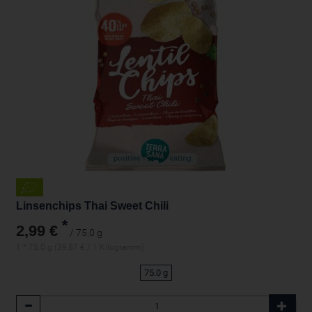
Linsenchips Thai Sweet Chili
*
2,99 €
/ 75.0 g
1 * 75.0 g (39,87 € / 1 Kilogramm)
75.0 g
Anzahl