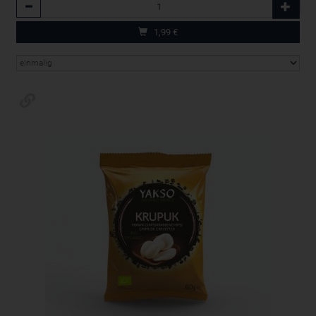
Anzahl
1,99
€