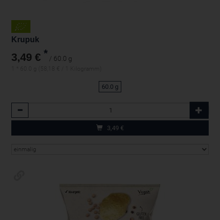
Krupuk
*
3,49 €
/ 60.0 g
1 * 60.0 g (58,18 € / 1 Kilogramm)
60.0 g
Anzahl
3,49
€